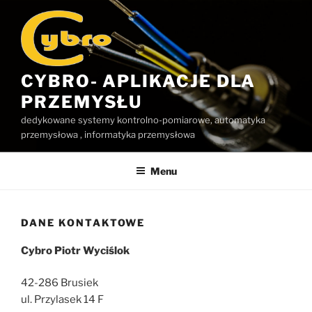
Przejdź
do
treści
CYBRO- APLIKACJE DLA
PRZEMYSŁU
dedykowane systemy kontrolno-pomiarowe, automatyka
przemysłowa , informatyka przemysłowa
Menu
DANE KONTAKTOWE
Cybro Piotr Wyciślok
42-286 Brusiek
ul. Przylasek 14 F