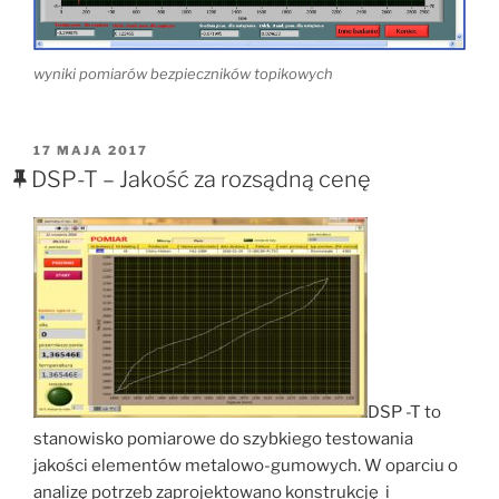
wyniki pomiarów bezpieczników topikowych
OPUBLIKOWANE
17 MAJA 2017
W
DSP-T – Jakość za rozsądną cenę
DSP -T to
stanowisko pomiarowe do szybkiego testowania
jakości elementów metalowo-gumowych. W oparciu o
analizę potrzeb zaprojektowano konstrukcję i