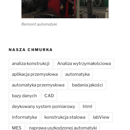
Remont automatyki
NASZA CHMURKA
analiza konstrukcji
Analiza wytrzymałościowa
aplikacja przemysłowa
automatyka
automatyka przemysłowa
badania jakości
bazy danych
CAD
deykowany system pomiarowy
html
informatyka
konstrukcja stalowa
labView
MES
naprawa uszkodzonej automatyki