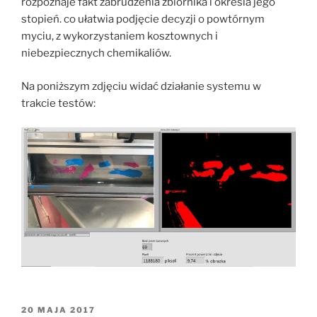
rozpoznaje fakt zabrudzenia zbiornika i określa jego
stopień. co ułatwia podjęcie decyzji o powtórnym
myciu, z wykorzystaniem kosztownych i
niebezpiecznych chemikaliów.
Na poniższym zdjęciu widać działanie systemu w
trakcie testów:
OPUBLIKOWANE
20 MAJA 2017