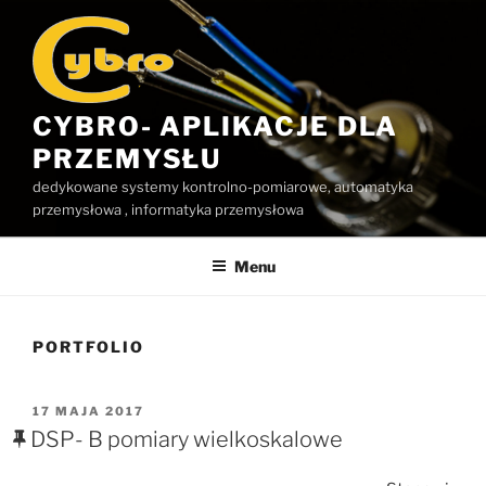
Przejdź
do
treści
CYBRO- APLIKACJE DLA
PRZEMYSŁU
dedykowane systemy kontrolno-pomiarowe, automatyka
przemysłowa , informatyka przemysłowa
Menu
PORTFOLIO
OPUBLIKOWANE
17 MAJA 2017
W
DSP- B pomiary wielkoskalowe