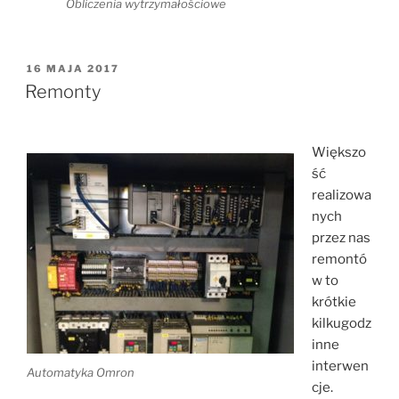
Obliczenia wytrzymałościowe
OPUBLIKOWANE
16 MAJA 2017
W
Remonty
Większo
ść
realizowa
nych
przez nas
remontó
w to
krótkie
kilkugodz
inne
interwen
Automatyka Omron
cje.