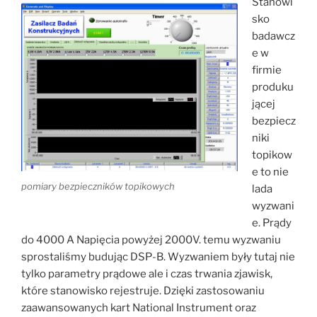
Stanowi
sko
badawcz
e w
firmie
produku
jącej
bezpiecz
niki
topikow
e to nie
pomiary bezpieczników topikowych
lada
wyzwani
e. Prądy
do 4000 A Napięcia powyżej 2000V. temu wyzwaniu
sprostaliśmy budując DSP-B. Wyzwaniem były tutaj nie
tylko parametry prądowe ale i czas trwania zjawisk,
które stanowisko rejestruje. Dzięki zastosowaniu
zaawansowanych kart National Instrument oraz