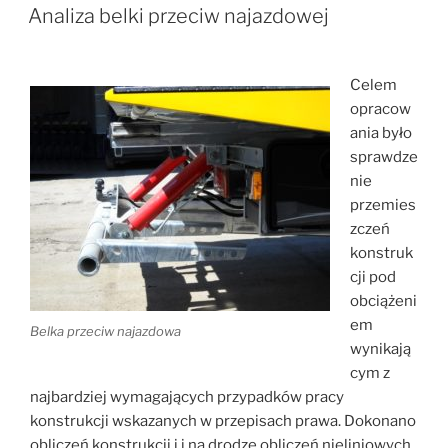
W
Analiza belki przeciw najazdowej
Celem
opracow
ania było
sprawdze
nie
przemies
zczeń
konstruk
cji pod
obciążeni
em
Belka przeciw najazdowa
wynikają
cym z
najbardziej wymagających przypadków pracy
konstrukcji wskazanych w przepisach prawa. Dokonano
obliczeń konstrukcji i i na drodze obliczeń nieliniowych