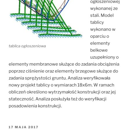
ogłoszeniowej
wykonanej ze
stali. Model
tablicy
wykonano w
oparciu o
elementy
tablica ogłoszeniowa
belkowe
uzupełniony o
elementy membranowe służące do zadania obciążenia
poprzez ciśnienie oraz elementy brzegowe służące do
zadania sprężystości gruntu. Analiza weryfikowała
nowy projekt tablicy o wymiarach 18x6m. W ramach
obliczeń określono wytrzymałość konstrukcji oraz jej
stateczność. Analiza posłużyła też do weryfikacji
posadowienia konstrukcji.
OPUBLIKOWANE
17 MAJA 2017