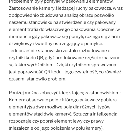
Problemem były pomyłki w pakowaniu elementów.
Zastosowanie kamery śledzącej ruchy pakowacza, wraz
z odpowiednio zbudowana analizą obrazu pozwoliło
naszemu stanowisku na stwierdzenie czy pakowany
element trafia do właściwego opakowania. Obecnie, w
momencie gdy pakowacz się pomyli, rozlega się alarm
dźwiękowy i świetlny ostrzegający o pomyłce.
Jednocześnie stanowisko zostało rozbudowane o
czytniki kodu QR, gdyż produkowane części oznaczane
są takim wyróżnikiem. Dzięki czytnikom sprawdzana
jest poprawność QR kodu i jego czytelność, co również
czasami stanowiło problem.
Poniżej można zobaczyć ideę stojącą za stanowiskiem:
Kamera obserwuje pole z którego pakowacz pobiera
elementy(są dwa możliwe pola dla różnych typów
elementów stąd dwie kamery). Sztuczna inteligencja
rozpoznaje czy pobrał element lewy czy prawy
(niezależnie od jego położenia w polu kamery).