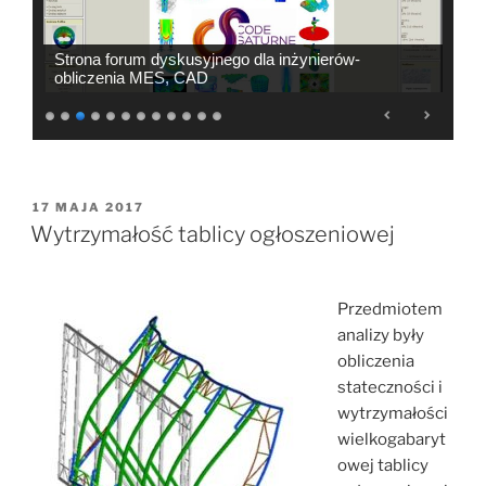
Giełda transportowa - wolne ładunki , wolne pojazdy
OPUBLIKOWANE
17 MAJA 2017
W
Wytrzymałość tablicy ogłoszeniowej
Przedmiotem
analizy były
obliczenia
stateczności i
wytrzymałości
wielkogabaryt
owej tablicy