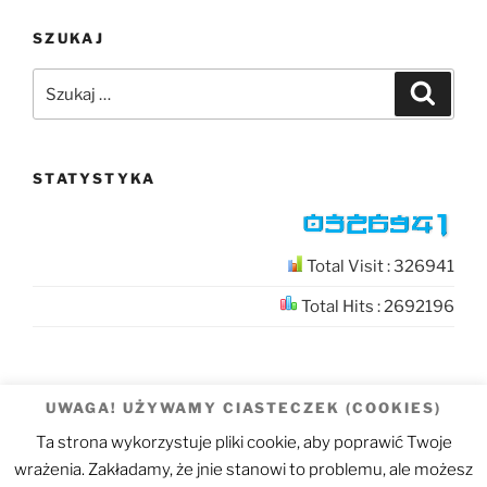
SZUKAJ
Szukaj:
Szukaj
STATYSTYKA
Total Visit : 326941
Total Hits : 2692196
UWAGA! UŻYWAMY CIASTECZEK (COOKIES)
Ta strona wykorzystuje pliki cookie, aby poprawić Twoje
FAQ
Transport
MES,
Excel
E-
wrażenia. Zakładamy, że jnie stanowi to problemu, ale możesz
CAD
mail