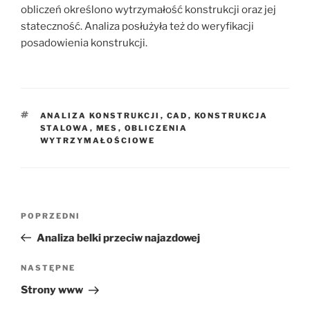
obliczeń określono wytrzymałość konstrukcji oraz jej
stateczność. Analiza posłużyła też do weryfikacji
posadowienia konstrukcji.
TAGI
ANALIZA KONSTRUKCJI
,
CAD
,
KONSTRUKCJA
STALOWA
,
MES
,
OBLICZENIA
WYTRZYMAŁOŚCIOWE
Nawigacja
Poprzedni
POPRZEDNI
wpisu
wpis
Analiza belki przeciw najazdowej
Następny
NASTĘPNE
wpis
Strony www