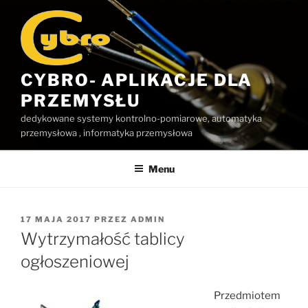
Przejdź
do
treści
CYBRO- APLIKACJE DLA
PRZEMYSŁU
dedykowane systemy kontrolno-pomiarowe, automatyka
przemysłowa , informatyka przemysłowa
Menu
OPUBLIKOWANE
17 MAJA 2017
PRZEZ
ADMIN
W
Wytrzymałość tablicy
ogłoszeniowej
Przedmiotem