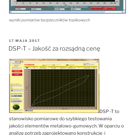
wyniki pomiarów bezpieczników topikowych
OPUBLIKOWANE
17 MAJA 2017
W
DSP-T – Jakość za rozsądną cenę
DSP -T to
stanowisko pomiarowe do szybkiego testowania
jakości elementów metalowo-gumowych. W oparciu o
analizę potrzeb zaprojektowano konstrukcję i