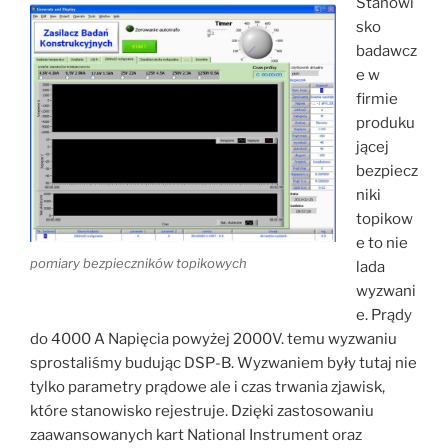
Stanowi
sko
badawcz
e w
firmie
produku
jącej
bezpiecz
niki
topikow
e to nie
pomiary bezpieczników topikowych
lada
wyzwani
e. Prądy
do 4000 A Napięcia powyżej 2000V. temu wyzwaniu
sprostaliśmy budując DSP-B. Wyzwaniem były tutaj nie
tylko parametry prądowe ale i czas trwania zjawisk,
które stanowisko rejestruje. Dzięki zastosowaniu
zaawansowanych kart National Instrument oraz