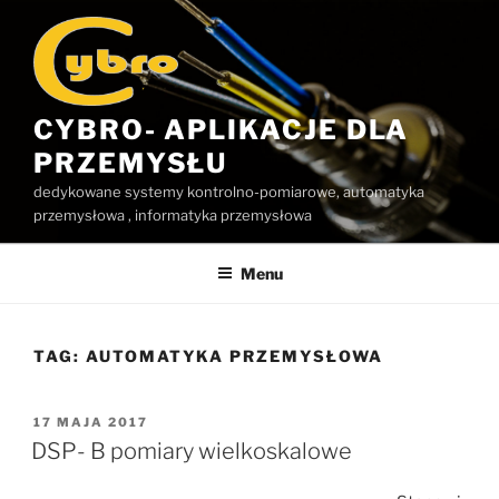
Przejdź
do
treści
CYBRO- APLIKACJE DLA
PRZEMYSŁU
dedykowane systemy kontrolno-pomiarowe, automatyka
przemysłowa , informatyka przemysłowa
Menu
TAG:
AUTOMATYKA PRZEMYSŁOWA
OPUBLIKOWANE
17 MAJA 2017
W
DSP- B pomiary wielkoskalowe