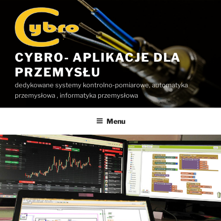
Przejdź
do
treści
CYBRO- APLIKACJE DLA
PRZEMYSŁU
dedykowane systemy kontrolno-pomiarowe, automatyka
przemysłowa , informatyka przemysłowa
Menu